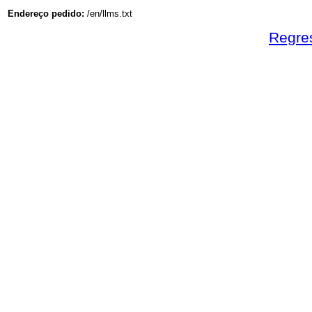
Endereço pedido:
/en/llms.txt
Regre