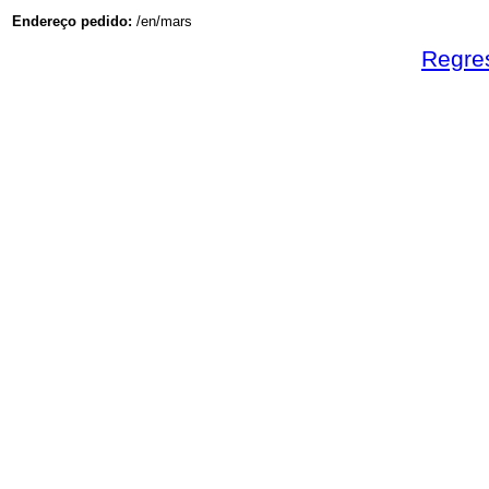
Endereço pedido:
/en/mars
Regre